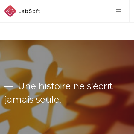
Skip
to
main
content
Une histoire ne s'écrit
jamais seule.