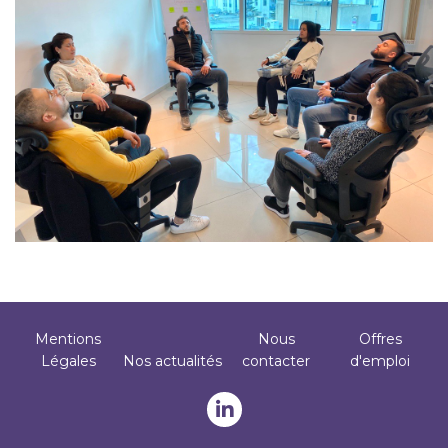
Mentions
Nous
Offres
Footer
Légales
Nos actualités
contacter
d'emploi