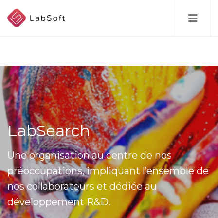
Skip
to
main
content
LabSearch
Une organisation au centre de nos
préoccupations, impliquant l’ensemble de
nos collaborateurs et dédiée au
développement R&D.​