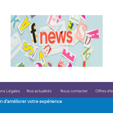
ons Légales
Nos actualités
Nous contacter
Offres d'
ter
fin d’améliorer votre expérience
LabSoft © 2025