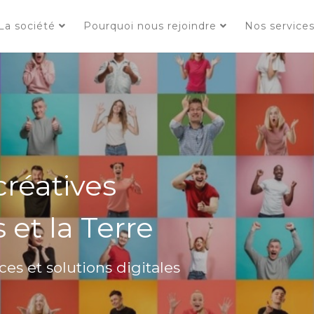
La société
Pourquoi nous rejoindre
Nos service
réatives
et la Terre
ces et solutions digitales