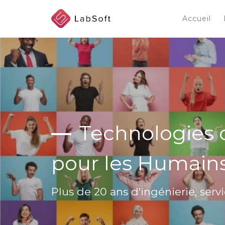
Skip
to
Accueil
main
content
Technologies c
pour les Humains 
Plus de 20 ans d'ingénierie, servi